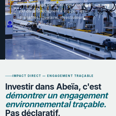
s'intègre sans perturber vos process et
qui parle directement à vos parties
prenantes : riverains, investisseurs,
donneurs d'ordre.
IMPACT DIRECT — ENGAGEMENT TRAÇABLE
Investir dans Abeïa, c'est
démontrer un engagement
environnemental traçable.
Pas déclaratif.