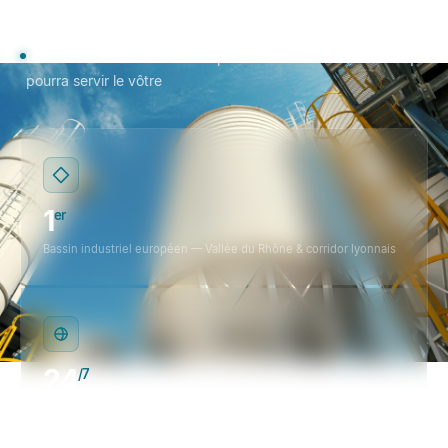
adressons — celles qu'on ne saisit qu'en les côtoyant au
quotidien
Une infrastructure construite pour servir ce territoire — et qui
pourra servir le vôtre
1
er
Bassin industriel européen — Vallée du Rhône & corridor lyonnais
24
/7
Mesure environnementale en continu — alimentation solaire
autonome