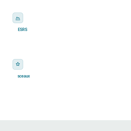
3
ESRS
E1 climat, E2 pollution, E4 biodiversité — alimentés par mesure
2
sceaux
Un sceau en sortie de capteur, un sur le rapport livré — les deux
ancrés en blockchain, vérifiables par un tiers