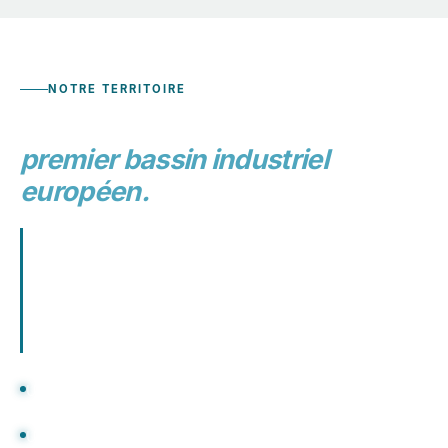
NOTRE TERRITOIRE
Un projet né au cœur du
premier bassin industriel
européen.
beezworld est implantée à Colombier-Saugnieu, à
proximité immédiate de la Vallée du Rhône — l'un
des principaux corridors industriels d'Europe
continentale, concentrant chimie, énergie,
agroalimentaire et logistique.
Une compréhension fine des contraintes opérationnelles,
réglementaires et riveraines de l'industrie
Une proximité géographique avec les enjeux que nous